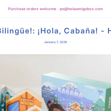
Purchase orders welcome · po@holaamigobox.com
lingüe!: ¡Hola, Cabaña! - 
January 7, 2026